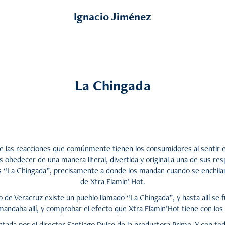
Ignacio Jiménez
La Chingada
 de las reacciones que comúnmente tienen los consumidores al sentir e
 obedecer de una manera literal, divertida y original a una de sus r
s “La Chingada”, precisamente a donde los mandan cuando se enchilan
de Xtra Flamin’ Hot.
 de Veracruz existe un pueblo llamado “La Chingada”, y hasta allí se 
andaba allí, y comprobar el efecto que Xtra Flamin’Hot tiene con los 
ada por el director Santiago Dulce de la productora Primo. Y con tod