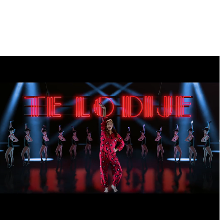
La Morenita
2018